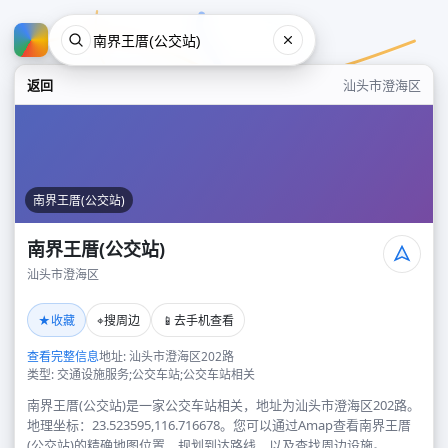
返回
汕头市澄海区
南界王厝(公交站)
南界王厝(公交站)
汕头市澄海区
南界王厝(公交站)
★
⌖
📱
收藏
搜周边
去手机查看
汕头市澄海区
查看完整信息
地址: 汕头市澄海区202路
类型: 交通设施服务;公交车站;公交车站相关
南界王厝(公交站)是一家公交车站相关，地址为汕头市澄海区202路。
地理坐标：23.523595,116.716678。您可以通过Amap查看南界王厝
(公交站)的精确地图位置、规划到达路线，以及查找周边设施。