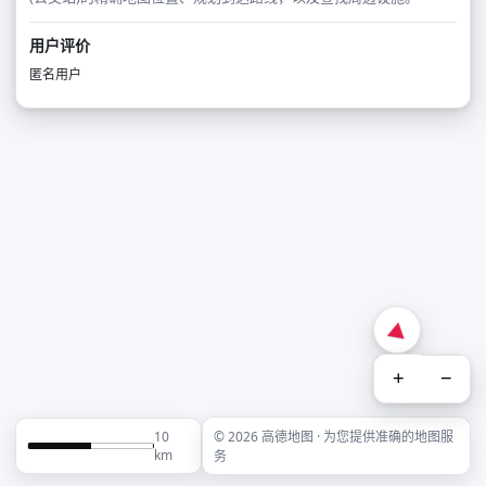
用户评价
匿名用户
+
−
10
© 2026 高德地图 · 为您提供准确的地图服
km
务