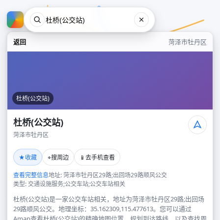
返回
菏泽市牡丹区
杜桥(公交站)
杜桥(公交站)
菏泽市牡丹区
杜桥(公交站)
★
⌖
📱
收藏
搜周边
去手机查看
菏泽市牡丹区
查看完整信息
地址: 菏泽市牡丹区29路;出回场29路顺风公交
类型: 交通设施服务;公交车站;公交车站相关
杜桥(公交站)是一家公交车站相关，地址为菏泽市牡丹区29路;出回场
29路顺风公交。地理坐标：35.162309,115.477613。您可以通过
Amap查看杜桥(公交站)的精确地图位置、规划到达路线，以及查找周