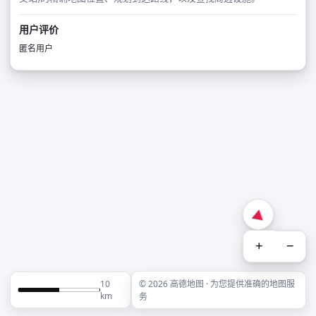
用户评价
匿名用户
+
−
10
© 2026 高德地图 · 为您提供准确的地图服
km
务