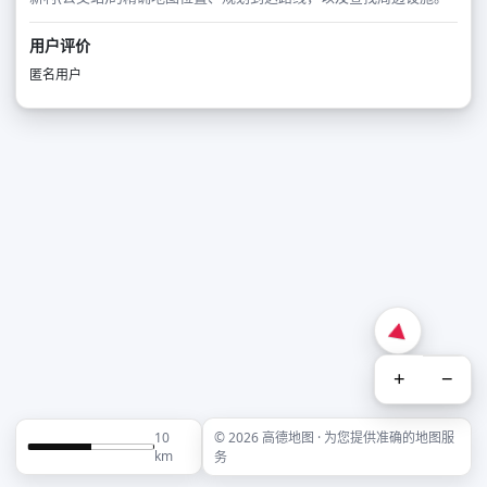
用户评价
匿名用户
+
−
10
© 2026 高德地图 · 为您提供准确的地图服
km
务