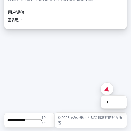
用户评价
匿名用户
+
−
10
© 2026 高德地图 · 为您提供准确的地图服
km
务