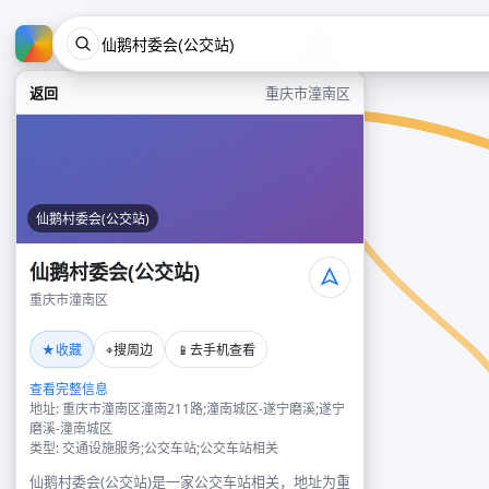
返回
重庆市潼南区
仙鹅村委会(公交站)
仙鹅村委会(公交站)
重庆市潼南区
★
⌖
📱
收藏
搜周边
去手机查看
查看完整信息
地址: 重庆市潼南区潼南211路;潼南城区-遂宁磨溪;遂宁
磨溪-潼南城区
类型: 交通设施服务;公交车站;公交车站相关
仙鹅村委会(公交站)是一家公交车站相关，地址为重