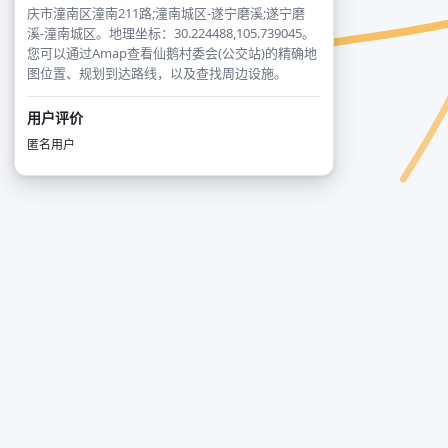
庆市潼南区潼南211路;潼南城区-遂宁磨溪;遂宁磨
溪-潼南城区。地理坐标：30.224488,105.739045。
您可以通过Amap查看仙鹅村委会(公交站)的精确地
图位置、规划到达路线，以及查找周边设施。
用户评价
匿名用户