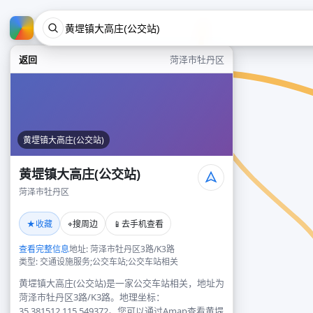
返回
菏泽市牡丹区
黄堽镇大高庄(公交站)
黄堽镇大高庄(公交站)
菏泽市牡丹区
★
⌖
📱
收藏
搜周边
去手机查看
查看完整信息
地址: 菏泽市牡丹区3路/K3路
类型: 交通设施服务;公交车站;公交车站相关
黄堽镇大高庄(公交站)是一家公交车站相关，地址为
菏泽市牡丹区3路/K3路。地理坐标：
35.381512,115.549372。您可以通过Amap查看黄堽