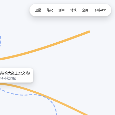
卫星
路况
测距
地铁
全屏
下载APP
黄堽镇大高庄(公交站)
菏泽市牡丹区