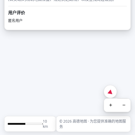
用户评价
匿名用户
+
−
10
© 2026 高德地图 · 为您提供准确的地图服
km
务