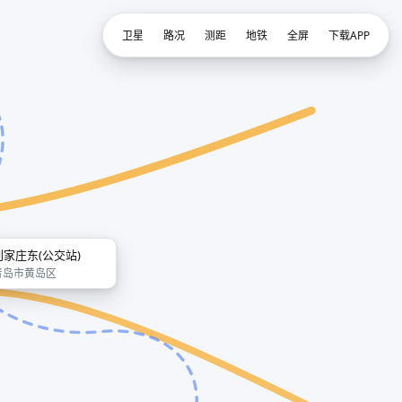
卫星
路况
测距
地铁
全屏
下载APP
刘家庄东(公交站)
青岛市黄岛区