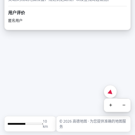
用户评价
匿名用户
+
−
10
© 2026 高德地图 · 为您提供准确的地图服
km
务