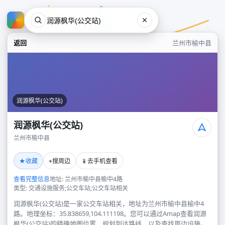
返回
兰州市榆中县
润源枫华(公交站)
润源枫华(公交站)
兰州市榆中县
润源枫华(公交站)
★
⌖
📱
收藏
搜周边
去手机查看
兰州市榆中县
查看完整信息
地址: 兰州市榆中县榆中4路
类型: 交通设施服务;公交车站;公交车站相关
润源枫华(公交站)是一家公交车站相关，地址为兰州市榆中县榆中4
路。地理坐标：35.838659,104.111198。您可以通过Amap查看润源
枫华(公交站)的精确地图位置、规划到达路线，以及查找周边设施。