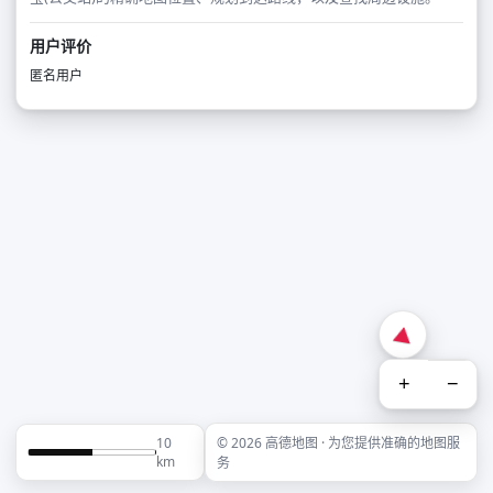
用户评价
匿名用户
+
−
10
© 2026 高德地图 · 为您提供准确的地图服
km
务