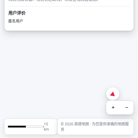
用户评价
匿名用户
+
−
10
© 2026 高德地图 · 为您提供准确的地图服
km
务