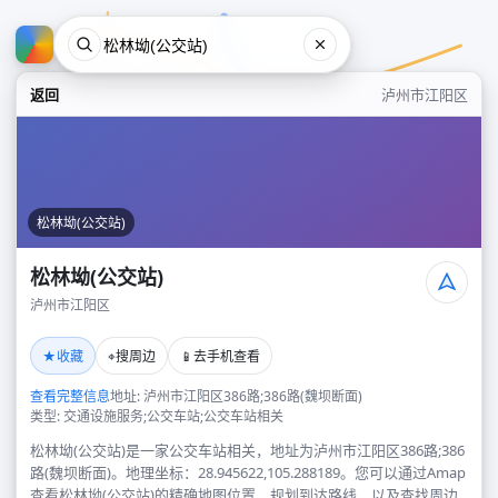
返回
泸州市江阳区
松林坳(公交站)
松林坳(公交站)
泸州市江阳区
松林坳(公交站)
★
⌖
📱
收藏
搜周边
去手机查看
泸州市江阳区
查看完整信息
地址: 泸州市江阳区386路;386路(魏坝断面)
类型: 交通设施服务;公交车站;公交车站相关
松林坳(公交站)是一家公交车站相关，地址为泸州市江阳区386路;386
路(魏坝断面)。地理坐标：28.945622,105.288189。您可以通过Amap
查看松林坳(公交站)的精确地图位置、规划到达路线，以及查找周边