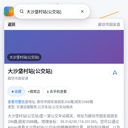
返回
廊坊市固安县
大沙垡村站(公交站)
大沙垡村站(公交站)
廊坊市固安县
大沙垡村站(公交站)
★
⌖
📱
收藏
搜周边
去手机查看
廊坊市固安县
查看完整信息
地址: 廊坊市固安县固安206路;固安208B路
类型: 交通设施服务;公交车站;公交车站相关
大沙垡村站(公交站)是一家公交车站相关，地址为廊坊市固安县固安
206路;固安208B路。地理坐标：39.314230,116.331265。您可以通过
Amap查看大沙垡村站(公交站)的精确地图位置、规划到达路线，以及