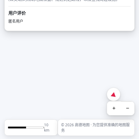
用户评价
匿名用户
+
−
10
© 2026 高德地图 · 为您提供准确的地图服
km
务