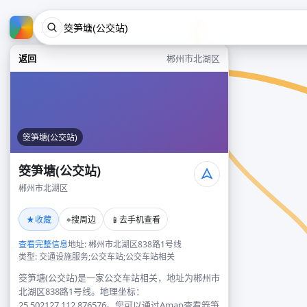
返回
郴州市北湖区
筊笋塘(公交站)
筊笋塘(公交站)
郴州市北湖区
★
⌖
📱
收藏
搜周边
去手机查看
查看完整信息
地址: 郴州市北湖区838路1号线
类型: 交通设施服务;公交车站;公交车站相关
筊笋塘(公交站)是一家公交车站相关，地址为郴州市
北湖区838路1号线。地理坐标：
25.502127,112.876576。您可以通过Amap查看筊笋