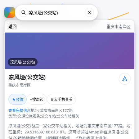
返回
重庆市南岸区
凉风垭(公交站)
凉风垭(公交站)
重庆市南岸区
凉风垭(公交站)
★
⌖
📱
收藏
搜周边
去手机查看
重庆市南岸区
查看完整信息
地址: 重庆市南岸区177路
类型: 交通设施服务;公交车站;公交车站相关
凉风垭(公交站)是一家公交车站相关，地址为重庆市南岸区177路。地
理坐标：29.531639,106.613197。您可以通过Amap查看凉风垭(公交
站)的精确地图位置、规划到达路线，以及查找周边设施。