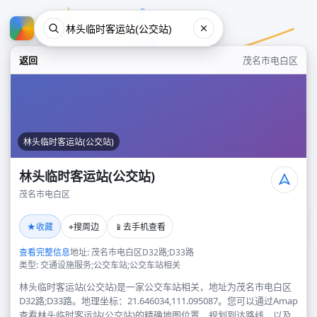
返回
茂名市电白区
林头临时客运站(公交站)
林头临时客运站(公交站)
茂名市电白区
林头临时客运站(公交站)
★
⌖
📱
收藏
搜周边
去手机查看
茂名市电白区
查看完整信息
地址: 茂名市电白区D32路;D33路
类型: 交通设施服务;公交车站;公交车站相关
林头临时客运站(公交站)是一家公交车站相关，地址为茂名市电白区
D32路;D33路。地理坐标：21.646034,111.095087。您可以通过Amap
查看林头临时客运站(公交站)的精确地图位置、规划到达路线，以及