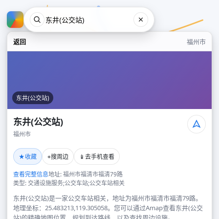
返回
福州市
东井(公交站)
东井(公交站)
福州市
东井(公交站)
★
⌖
📱
收藏
搜周边
去手机查看
福州市
查看完整信息
地址: 福州市福清市福清79路
类型: 交通设施服务;公交车站;公交车站相关
东井(公交站)是一家公交车站相关，地址为福州市福清市福清79路。
地理坐标：25.483213,119.305058。您可以通过Amap查看东井(公交
站)的精确地图位置、规划到达路线，以及查找周边设施。