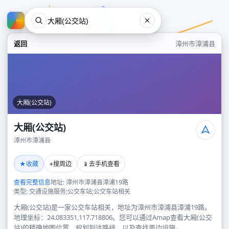
返回
漳州市漳浦县
大厢(公交站)
大厢(公交站)
漳州市漳浦县
大厢(公交站)
★
⌖
📱
收藏
搜周边
去手机查看
漳州市漳浦县
查看完整信息
地址: 漳州市漳浦县漳浦19路
类型: 交通设施服务;公交车站;公交车站相关
大厢(公交站)是一家公交车站相关，地址为漳州市漳浦县漳浦19路。
地理坐标：24.083351,117.718806。您可以通过Amap查看大厢(公交
站)的精确地图位置、规划到达路线，以及查找周边设施。