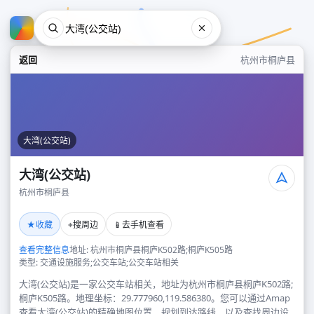
返回
杭州市桐庐县
大湾(公交站)
大湾(公交站)
杭州市桐庐县
大湾(公交站)
★
⌖
📱
收藏
搜周边
去手机查看
杭州市桐庐县
查看完整信息
地址: 杭州市桐庐县桐庐K502路;桐庐K505路
类型: 交通设施服务;公交车站;公交车站相关
大湾(公交站)是一家公交车站相关，地址为杭州市桐庐县桐庐K502路;
桐庐K505路。地理坐标：29.777960,119.586380。您可以通过Amap
查看大湾(公交站)的精确地图位置、规划到达路线，以及查找周边设