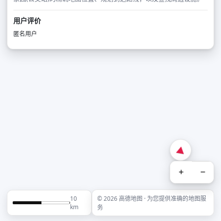
用户评价
匿名用户
+
−
10
© 2026 高德地图 · 为您提供准确的地图服
km
务