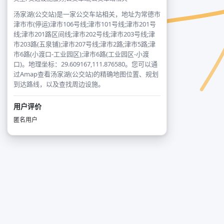
汤家湖(公交站)是一家公交车站相关，地址为常德市
津市市(停运)津市106号线;津市101号线;津市201号
线;津市201路区间线;津市202号线;津市203号线;津
市203路(五泉铺);津市207号线;津市2路;津市5路;津
市6路(小渡口-工业园区);津市6路(工业园区-小渡
口)。地理坐标：29.609167,111.876580。您可以通
过Amap查看汤家湖(公交站)的精确地图位置、规划
到达路线，以及查找周边设施。
用户评价
匿名用户