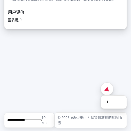
用户评价
匿名用户
+
−
10
© 2026 高德地图 · 为您提供准确的地图服
km
务