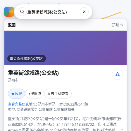
返回
郑州市
重英街郐城路(公交站)
重英街郐城路(公交站)
郑州市
重英街郐城路(公交站)
★
⌖
📱
收藏
搜周边
去手机查看
郑州市
查看完整信息
地址: 郑州市新郑市(停运)632路;614路
类型: 交通设施服务;公交车站;公交车站相关
重英街郐城路(公交站)是一家公交车站相关，地址为郑州市新郑市(停
运)632路;614路。地理坐标：34.478446,113.838702。您可以通过
Amap查看重英街郐城路(公交站)的精确地图位置、规划到达路线，以