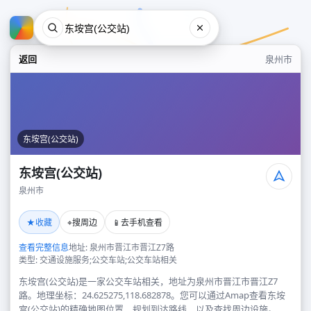
返回
泉州市
东垵宫(公交站)
东垵宫(公交站)
泉州市
东垵宫(公交站)
★
⌖
📱
收藏
搜周边
去手机查看
泉州市
查看完整信息
地址: 泉州市晋江市晋江Z7路
类型: 交通设施服务;公交车站;公交车站相关
东垵宫(公交站)是一家公交车站相关，地址为泉州市晋江市晋江Z7
路。地理坐标：24.625275,118.682878。您可以通过Amap查看东垵
宫(公交站)的精确地图位置、规划到达路线，以及查找周边设施。