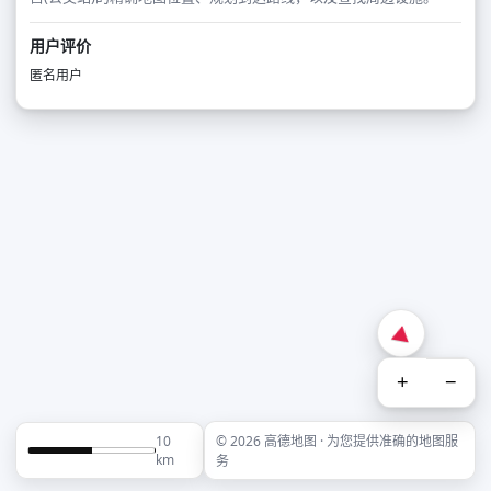
用户评价
匿名用户
+
−
10
© 2026 高德地图 · 为您提供准确的地图服
km
务