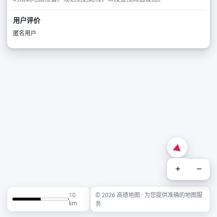
用户评价
匿名用户
+
−
10
© 2026 高德地图 · 为您提供准确的地图服
km
务