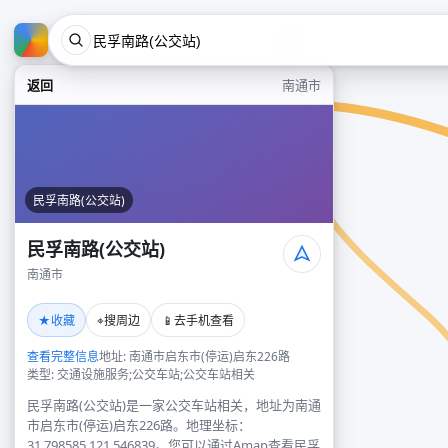
返回
南通市
民孚南路(公交站)
民孚南路(公交站)
南通市
★
⌖
📱
收藏
搜周边
去手机查看
查看完整信息
地址: 南通市启东市(停运)启东226路
类型: 交通设施服务;公交车站;公交车站相关
民孚南路(公交站)是一家公交车站相关，地址为南通
市启东市(停运)启东226路。地理坐标：
31.798585,121.546839。您可以通过Amap查看民孚