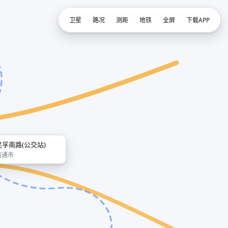
卫星
路况
测距
地铁
全屏
下载APP
民孚南路(公交站)
南通市