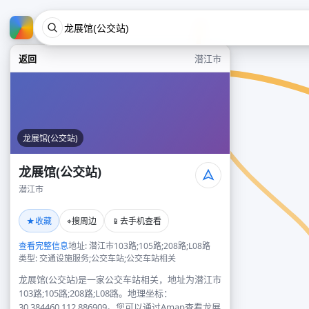
返回
潜江市
龙展馆(公交站)
龙展馆(公交站)
潜江市
★
⌖
📱
收藏
搜周边
去手机查看
查看完整信息
地址: 潜江市103路;105路;208路;L08路
类型: 交通设施服务;公交车站;公交车站相关
龙展馆(公交站)是一家公交车站相关，地址为潜江市
103路;105路;208路;L08路。地理坐标：
30.384460,112.886909。您可以通过Amap查看龙展