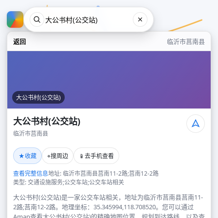
返回
临沂市莒南县
大公书村(公交站)
大公书村(公交站)
临沂市莒南县
大公书村(公交站)
★
⌖
📱
收藏
搜周边
去手机查看
临沂市莒南县
查看完整信息
地址: 临沂市莒南县莒南11-2路;莒南12-2路
类型: 交通设施服务;公交车站;公交车站相关
大公书村(公交站)是一家公交车站相关，地址为临沂市莒南县莒南11-
2路;莒南12-2路。地理坐标：35.345994,118.708520。您可以通过
Amap查看大公书村(公交站)的精确地图位置、规划到达路线，以及查