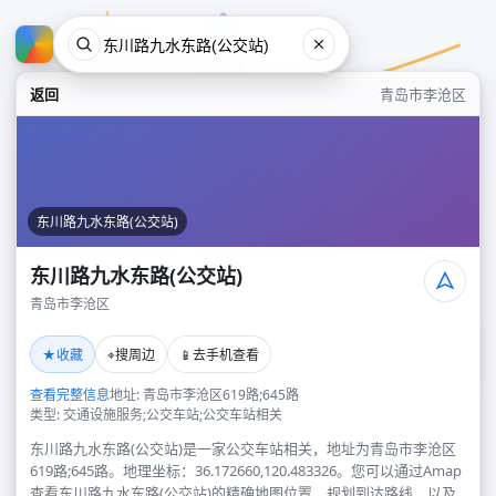
返回
青岛市李沧区
东川路九水东路(公交站)
东川路九水东路(公交站)
青岛市李沧区
东川路九水东路(公交站)
★
⌖
📱
收藏
搜周边
去手机查看
青岛市李沧区
查看完整信息
地址: 青岛市李沧区619路;645路
类型: 交通设施服务;公交车站;公交车站相关
东川路九水东路(公交站)是一家公交车站相关，地址为青岛市李沧区
619路;645路。地理坐标：36.172660,120.483326。您可以通过Amap
查看东川路九水东路(公交站)的精确地图位置、规划到达路线，以及