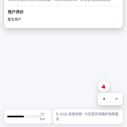
用户评价
匿名用户
+
−
10
© 2026 高德地图 · 为您提供准确的地图服
km
务