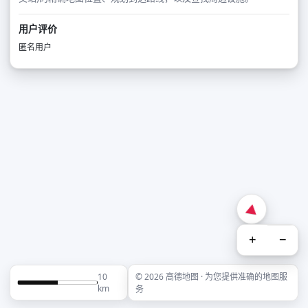
用户评价
匿名用户
+
−
10
© 2026 高德地图 · 为您提供准确的地图服
km
务