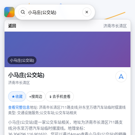
返回
济南市长清区
小马庄(公交站)
小马庄(公交站)
济南市长清区
小马庄(公交站)
★
⌖
📱
收藏
搜周边
去手机查看
济南市长清区
查看完整信息
地址: 济南市长清区711路支线;孙东至万德汽车站临时摆渡线
类型: 交通设施服务;公交车站;公交车站相关
小马庄(公交站)是一家公交车站相关，地址为济南市长清区711路支
线;孙东至万德汽车站临时摆渡线。地理坐标：
36.304796,116.901632。您可以通过Amap查看小马庄(公交站)的精确