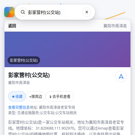
返回
襄阳市南漳县
彭家营村(公交站)
彭家营村(公交站)
襄阳市南漳县
彭家营村(公交站)
★
⌖
📱
收藏
搜周边
去手机查看
襄阳市南漳县
查看完整信息
地址: 襄阳市南漳县老官专线
类型: 交通设施服务;公交车站;公交车站相关
彭家营村(公交站)是一家公交车站相关，地址为襄阳市南漳县老官专
线。地理坐标：31.820688,111.902970。您可以通过Amap查看彭家
营村(公交站)的精确地图位置、规划到达路线，以及查找周边设施。