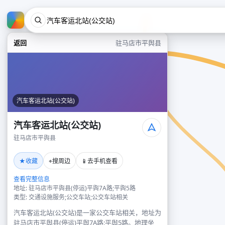
返回
驻马店市平舆县
汽车客运北站(公交站)
汽车客运北站(公交站)
驻马店市平舆县
★
⌖
📱
收藏
搜周边
去手机查看
查看完整信息
地址: 驻马店市平舆县(停运)平舆7A路;平舆5路
类型: 交通设施服务;公交车站;公交车站相关
汽车客运北站(公交站)是一家公交车站相关，地址为
驻马店市平舆县(停运)平舆7A路;平舆5路。地理坐