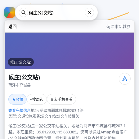
返回
菏泽市郓城县
候庄(公交站)
候庄(公交站)
菏泽市郓城县
候庄(公交站)
★
⌖
📱
收藏
搜周边
去手机查看
菏泽市郓城县
查看完整信息
地址: 菏泽市郓城县郓城203-1路
类型: 交通设施服务;公交车站;公交车站相关
候庄(公交站)是一家公交车站相关，地址为菏泽市郓城县郓城203-1
路。地理坐标：35.612938,115.883385。您可以通过Amap查看候庄
(公交站)的精确地图位置、规划到达路线，以及查找周边设施。