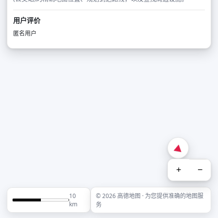
用户评价
匿名用户
+
−
10
© 2026 高德地图 · 为您提供准确的地图服
km
务