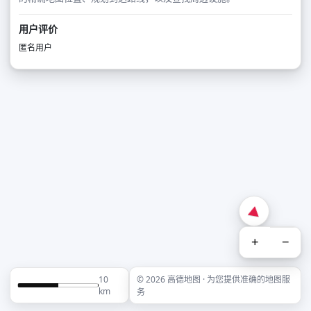
用户评价
匿名用户
+
−
10
© 2026 高德地图 · 为您提供准确的地图服
km
务