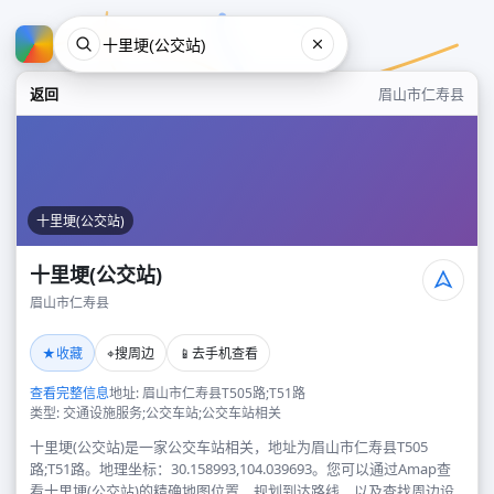
返回
眉山市仁寿县
十里埂(公交站)
十里埂(公交站)
眉山市仁寿县
十里埂(公交站)
★
⌖
📱
收藏
搜周边
去手机查看
眉山市仁寿县
查看完整信息
地址: 眉山市仁寿县T505路;T51路
类型: 交通设施服务;公交车站;公交车站相关
十里埂(公交站)是一家公交车站相关，地址为眉山市仁寿县T505
路;T51路。地理坐标：30.158993,104.039693。您可以通过Amap查
看十里埂(公交站)的精确地图位置、规划到达路线，以及查找周边设