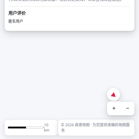
用户评价
匿名用户
+
−
10
© 2026 高德地图 · 为您提供准确的地图服
km
务