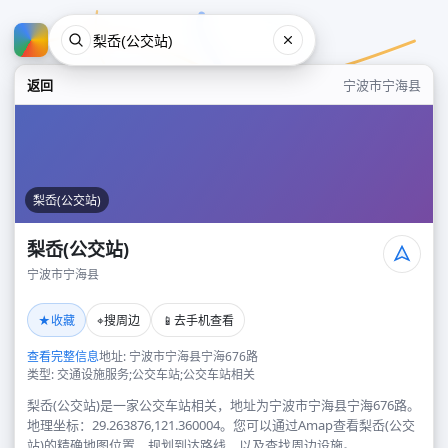
返回
宁波市宁海县
梨岙(公交站)
梨岙(公交站)
宁波市宁海县
梨岙(公交站)
★
⌖
📱
收藏
搜周边
去手机查看
宁波市宁海县
查看完整信息
地址: 宁波市宁海县宁海676路
类型: 交通设施服务;公交车站;公交车站相关
梨岙(公交站)是一家公交车站相关，地址为宁波市宁海县宁海676路。
地理坐标：29.263876,121.360004。您可以通过Amap查看梨岙(公交
站)的精确地图位置、规划到达路线，以及查找周边设施。