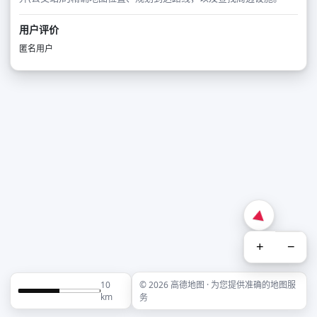
用户评价
匿名用户
+
−
10
© 2026 高德地图 · 为您提供准确的地图服
km
务