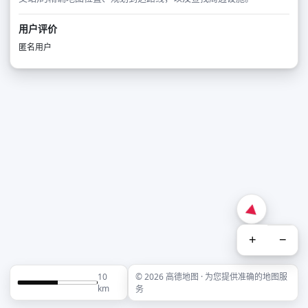
用户评价
匿名用户
+
−
10
© 2026 高德地图 · 为您提供准确的地图服
km
务