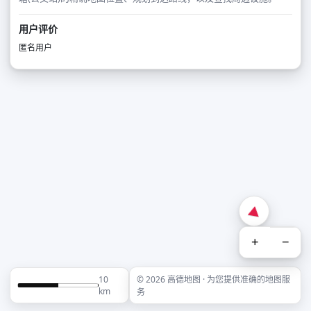
用户评价
匿名用户
+
−
10
© 2026 高德地图 · 为您提供准确的地图服
km
务