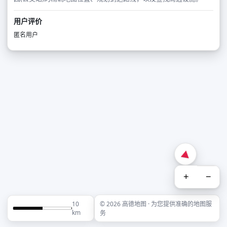
用户评价
匿名用户
+
−
10
© 2026 高德地图 · 为您提供准确的地图服
km
务