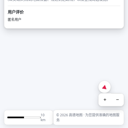
用户评价
匿名用户
+
−
10
© 2026 高德地图 · 为您提供准确的地图服
km
务