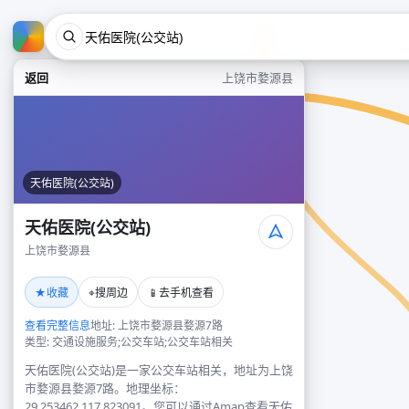
返回
上饶市婺源县
天佑医院(公交站)
天佑医院(公交站)
上饶市婺源县
★
⌖
📱
收藏
搜周边
去手机查看
查看完整信息
地址: 上饶市婺源县婺源7路
类型: 交通设施服务;公交车站;公交车站相关
天佑医院(公交站)是一家公交车站相关，地址为上饶
市婺源县婺源7路。地理坐标：
29.253462,117.823091。您可以通过Amap查看天佑