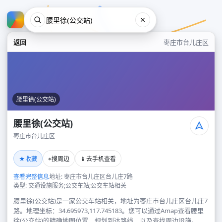
返回
枣庄市台儿庄区
腰里徐(公交站)
腰里徐(公交站)
枣庄市台儿庄区
腰里徐(公交站)
★
⌖
📱
收藏
搜周边
去手机查看
枣庄市台儿庄区
查看完整信息
地址: 枣庄市台儿庄区台儿庄7路
类型: 交通设施服务;公交车站;公交车站相关
腰里徐(公交站)是一家公交车站相关，地址为枣庄市台儿庄区台儿庄7
路。地理坐标：34.695973,117.745183。您可以通过Amap查看腰里
徐(公交站)的精确地图位置、规划到达路线，以及查找周边设施。