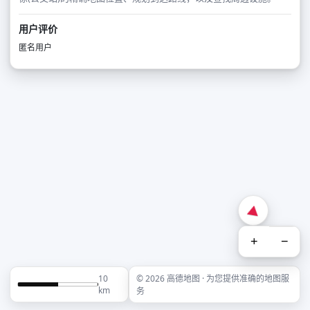
用户评价
匿名用户
+
−
10
© 2026 高德地图 · 为您提供准确的地图服
km
务