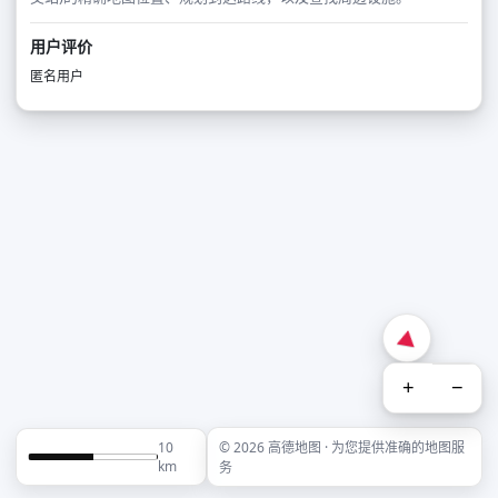
用户评价
匿名用户
+
−
10
© 2026 高德地图 · 为您提供准确的地图服
km
务